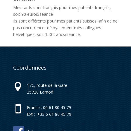
Mes tarifs sont français pour mes patients français,
soit 90 euros/séance
Ils sont différents pour mes patients suisses, afin de ne
pas concurrencer déloyalement mes collègues
helvétiques, soit 150 francs/séance.
Coordonnées

17C, route de la Gare
25720
Larnod

France : 06 61 80 45 79
Ext : +33 6 61 80 45 79