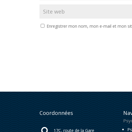
Enregistrer mon nom, mon e-mail et mon si
Coordonnées
Nav
Psy
Ps

17C, route de la Gare